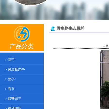
微生物生态厕所
吉林
> 岗亭
> 保温板岗亭
> 警亭
> 商亭
> 保安岗亭
> 移动厕所